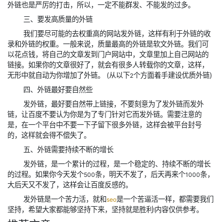
外链也是严厉的打击，所以，一定不能群发、不能发的过多。
三、要发高质量的外链
我们要尽可能的去权重高的网站发外链，这样有利于外链的收
录和外链的权重。一般来说，质量最高的外链是软文外链。我们可
以花点钱，将自己的文章发到门户网站中，文章里加上自己网站的
链接。如果你的文章很好了，就会有很多人转载你的文章，这样，
无形中就自动为你增加了外链。 (从以下
个方面着手建设优质外链)
2
四、外链最好要自然些
发外链，最好要自然带上链接，不要刻意为了发外链而发外
链，让百度不要认为你是为了专门针对它而发外链。需要注意的
是，在一个平台中不要一下子留下很多外链，这样会被平台封号
的，这样就会得不偿失了。
五、外链需要持续不断的增长
发外链，是一个累计的过程，是一个稳定的、持续不断的增长
的过程。如果你今天发个
条，明天不发了，后天再来个
条，
500
1000
大后天又不发了，这样会让百度反感的。
发外链是一个苦力活，就和
是一个苦逼活一样，都需要我们
seo
坚持，希望大家都能够坚持下来，坚持就是胜利
内容仅供参考。
!